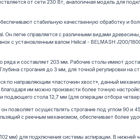
ствляется от сети 230 Вт, аналогичная модель для под
обеспечивают стабильную качественную обработку и боле
l. Он легче справляется с различными видами древесины
танок с установленным валом Helical - BELMASH J200/1
о ряда и составляет 203 мм. Рабочие столы имеют дост
 Глубина строгания до 3 мм, для точной регулировки на с
 по направляющим «ласточкин хвост», данный механиз
 благодаря им можно произвести более точную настройк
и подающего стола 12,7 мм (для операции отбора четвер
, он позволяет осуществлять строгание под углом 90 и 
ользящий с реечным механизмом, обеспечивает более удо
102 мм) для подключения системы аспирации. В нижней 