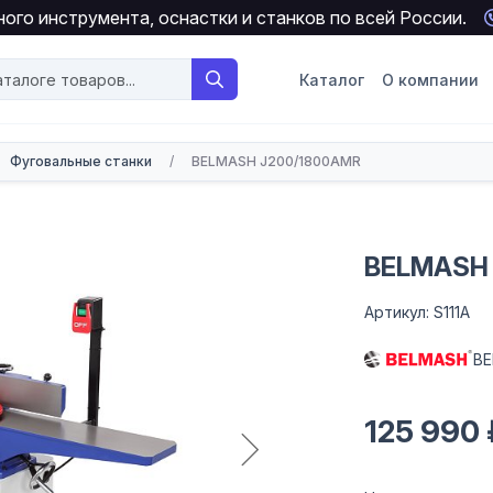
ого инструмента, оснастки и станков по всей России.
Каталог
О компании
Фуговальные станки
/
BELMASH J200/1800AMR
BELMASH
Артикул: S111A
B
125 990 