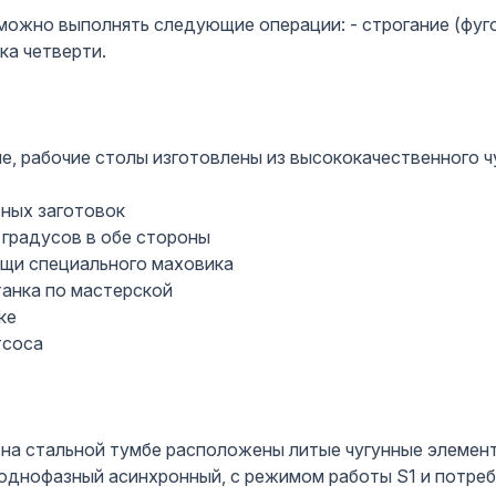
ожно выполнять следующие операции: - строгание (фугов
ка четверти.
ие, рабочие столы изготовлены из высококачественного ч
тных заготовок
 градусов в обе стороны
щи специального маховика
танка по мастерской
ке
тсоса
на стальной тумбе расположены литые чугунные элемент
ь однофазный асинхронный, с режимом работы S1 и потр