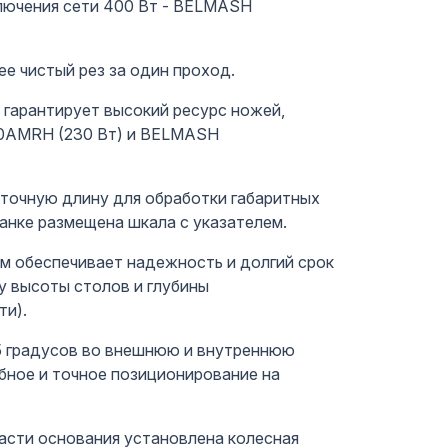
ключения сети 400 Вт - BELMASH
е чистый рез за один проход.
, гарантирует высокий ресурс ножей,
800AMRH (230 Вт) и BELMASH
аточную длину для обработки габаритных
танке размещена шкала с указателем.
м обеспечивает надежность и долгий срок
у высоты столов и глубины
ти).
45 градусов во внешнюю и внутреннюю
бное и точное позиционирование на
части основания установлена колесная