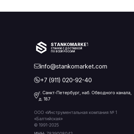
STANKOMARKET
СТАНКИ С ДОСТАВКОЙ
ПО ВСЕЙ РОССИИ
info@stankomarket.com
+7 (911) 020-92-40
г. Санкт-Петербург, наб. Обводного канала,
д. 187
ООО «Инструментальная компания № 1
«Балтийская»
© 1991-2025
ИНН:
7839008042