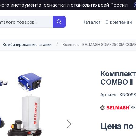
ого инструмента, оснастки и станков по всей России.
Каталог
О компании
Комбинированные станки
/
Комплект BELMASH SDM-2500M COMBO
Комплек
COMBO II
Артикул: KN009
B
Цена по