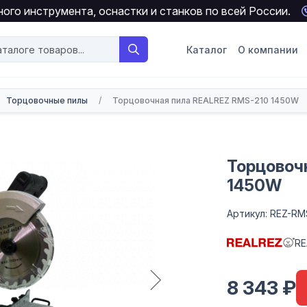
ого инструмента, оснастки и станков по всей России.
Каталог
О компании
Торцовочные пилы
/
Торцовочная пила REALREZ RMS-210 1450W
Торцовоч
1450W
Артикул: REZ-RM
RE
8 343 ₽