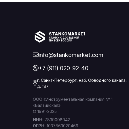
STANKOMARKET
СТАНКИ С ДОСТАВКОЙ
ПО ВСЕЙ РОССИИ
info@stankomarket.com
+7 (911) 020-92-40
г. Санкт-Петербург, наб. Обводного канала,
д. 187
ООО «Инструментальная компания № 1
«Балтийская»
© 1991-2025
ИНН:
7839008042
ОГРН:
1037863020469