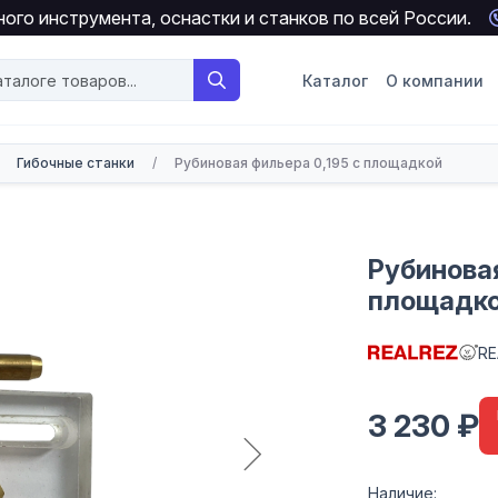
ого инструмента, оснастки и станков по всей России.
Каталог
О компании
Гибочные станки
/
Рубиновая фильера 0,195 с площадкой
Рубиновая
площадк
RE
3 230 ₽
Наличие: