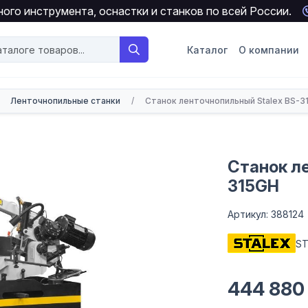
ого инструмента, оснастки и станков по всей России.
Каталог
О компании
Ленточнопильные станки
/
Станок ленточнопильный Stalex BS-3
Станок л
315GH
Артикул: 388124
ST
444 880