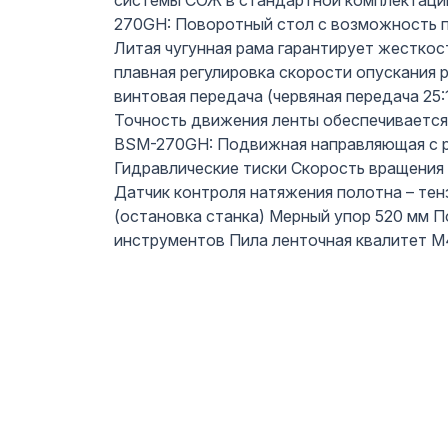
системы СОЖ в стандартной комплектации
270GH: Поворотный стол с возможность п
Литая чугунная рама гарантирует жесткос
плавная регулировка скорости опускания р
винтовая передача (червяная передача 25
Точность движения ленты обеспечивается
BSM-270GH: Подвижная направляющая с р
Гидравлические тиски Скорость вращения 
Датчик контроля натяжения полотна – тен
(остановка станка) Мерный упор 520 мм 
инструментов Пила ленточная квалитет М