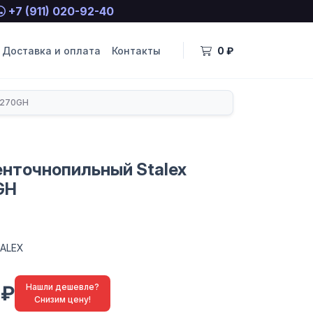
+7 (911) 020-92-40
Доставка и оплата
Контакты
0 ₽
-270GH
енточнопильный Stalex
GH
ALEX
 ₽
Нашли дешевле?
Снизим цену!