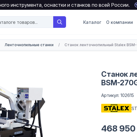
ого инструмента, оснастки и станков по всей России.
Каталог
О компании
Ленточнопильные станки
/
Станок ленточнопильный Stalex BSМ
Станок л
BSМ-270
Артикул: 102615
ST
468 950