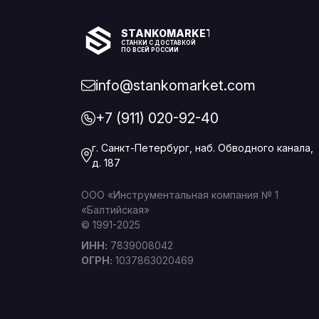
STANKOMARKET
СТАНКИ С ДОСТАВКОЙ
ПО ВСЕЙ РОССИИ
info@stankomarket.com
+7 (911) 020-92-40
г. Санкт-Петербург, наб. Обводного канала,
д. 187
ООО «Инструментальная компания № 1
«Балтийская»
© 1991-2025
ИНН:
7839008042
ОГРН:
1037863020469