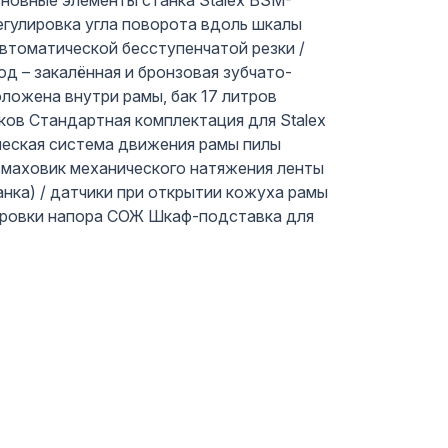
новные элементы cтанка Stalex BSM-
егулировка угла поворота вдоль шкалы
автоматической бесступенчатой резки /
од – закалённая и бронзовая зубчато-
ложена внутри рамы, бак 17 литров
ов Стандартная комплектация для Stalex
еская система движения рамы пилы
й маховик механического натяжения ленты
анка) / датчики при открытии кожуха рамы
лировки напора СОЖ Шкаф-подставка для