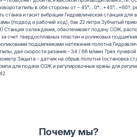
 – позволяет добиться высокой производительности. Ос
оворота пилы в обе стороны от – 45°… 0°…+45°…+60?, р
ть станка и гасит вибрации Гидравлическая станция для 
амы (подвод и рабочий ход), бак 22 литра Зубчатый прив
:1) Станция охлаждения, обеспечивает подачу СОЖ, распо
 за счет твердосплавных пластин и роликовых подшипник
оликовыми подшипниками натяжения полотна Гидравлич
пилы, две скорости резания - 34 / 68 м/мин Трёх лучево
зометр Защита – датчик на обрыв полотна (остановка ст
Помпа для подачи СОЖ и регулировочные краны для регу
42
Почему мы?