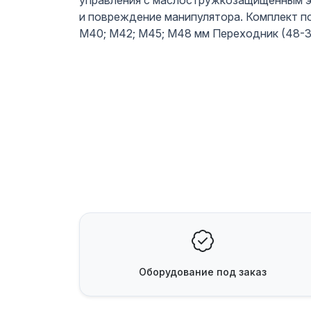
управления с маслостружкозащищенным эк
и повреждение манипулятора. Комплект по
М40; М42; М45; М48 мм Переходник (48-3
Оборудование
под заказ