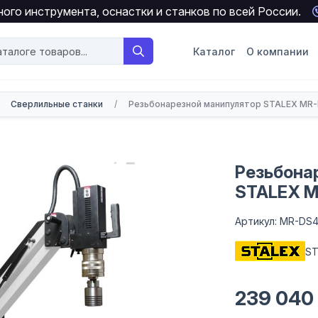
ого инструмента, оснастки и станков по всей России.
Каталог
О компании
Сверлильные станки
/
Резьбонарезной манипулятор STALEX MR
Резьбона
STALEX 
Артикул: MR-DS
ST
239 040