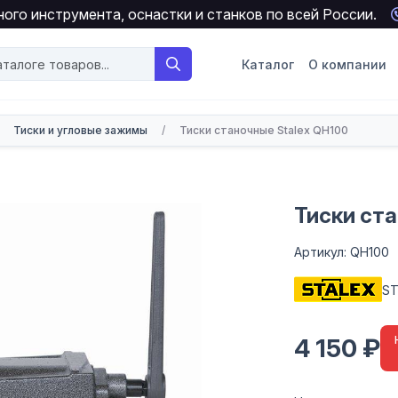
ого инструмента, оснастки и станков по всей России.
Каталог
О компании
Тиски и угловые зажимы
/
Тиски станочные Stalex QH100
Тиски ста
Артикул: QH100
ST
4 150 ₽