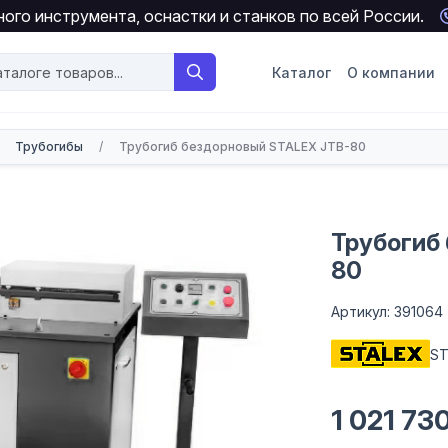
ого инструмента, оснастки и станков по всей России.
Каталог
О компании
Трубогибы
/
Трубогиб бездорновый STALEX JTB-80
Трубогиб
80
Артикул: 391064
ST
1 021 73