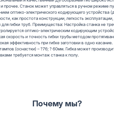
ссиональный и качественный дугообразный гиб широко исп
и прочее. Станок может управляться в ручном режиме пу
ием оптико-электрического кодирующего устройства (да
ости, как простота конструкции, легкость эксплуатации
для гибки труб. Преимущества: Настройка станка не тре
тролируется оптико-электрическим кодирующим устройс
ая скорость и точность гибки трубы методом протягиван
окая эффективность при гибке заготовки в одно касание.
ампов (оснастки) – ?76; ? 60мм. Гибка может производи
овками требуется монтаж станка к полу.
Почему мы?