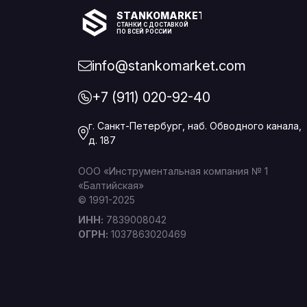
STANKOMARKET
СТАНКИ С ДОСТАВКОЙ
ПО ВСЕЙ РОССИИ
info@stankomarket.com
+7 (911) 020-92-40
г. Санкт-Петербург, наб. Обводного канала,
д. 187
ООО «Инструментальная компания № 1
«Балтийская»
© 1991-2025
ИНН:
7839008042
ОГРН:
1037863020469