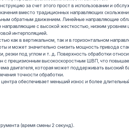
струкцию за счет этого прост в использовании и обслу
качения вместо традиционных направляющих скольжения
ьным обратным движением. Линейные направляющие обл
 направляющие с высокой жесткостью, низким уровнем ш
говой интерполяцией.
ью как в вертикальном, так и в горизонтальном направл
ты и может значительно снизить мощность привода стан
и, резки под углом и т. д. Поверхность обработки относ
ан с прецизионным высокоскоростным ШВП, что повышает
тема двигателя, которая может поддерживать высокий ба
ечения точности обработки.
центра обеспечивает меньший износ и более длительный
трумента (время смены 2 секунд).