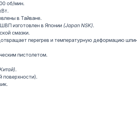
00 об/мин
.
кВт.
влены в Тайване.
ШВП изготовлен в Японии
(Japan
NSK).
ской смазки.
отвращает перегрев и температурную деформацию шпинд
ческим пистолетом.
(Китай)
.
й поверхности).
ик.