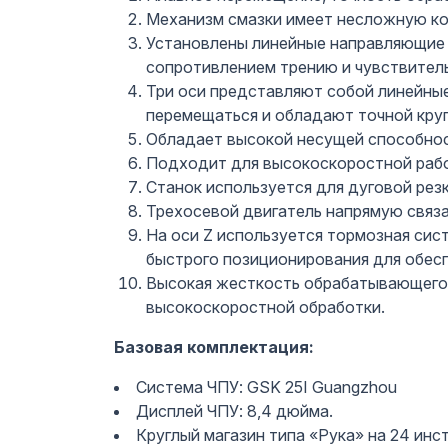
Механизм смазки имеет несложную кон
Установлены линейные направляющие 
сопротивлением трению и чувствител
Три оси представляют собой линейные
перемещаться и обладают точной кру
Обладает высокой несущей способност
Подходит для высокоскоростной рабо
Станок используется для дуговой резк
Трехосевой двигатель напрямую связ
На оси Z используется тормозная сис
быстрого позиционирования для обесп
Высокая жесткость обрабатывающего 
высокоскоростной обработки.
Базовая комплектация:
Система ЧПУ: GSK 25I Guangzhou
Дисплей ЧПУ: 8,4 дюйма.
Круглый магазин типа «Рука» на 24 инс