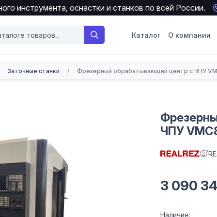
ого инструмента, оснастки и станков по всей России.
Каталог
О компании
Заточные станки
/
Фрезерный обрабатывающий центр с ЧПУ VMC
Фрезерны
ЧПУ VMC8
RE
3 090 3
Наличие: