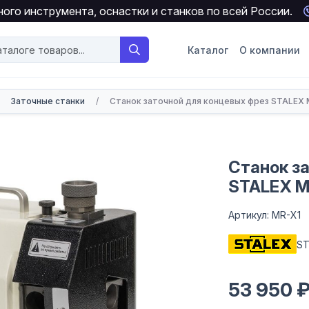
ого инструмента, оснастки и станков по всей России.
Каталог
О компании
Заточные станки
/
Станок заточной для концевых фрез STALEX 
Станок з
STALEX M
Артикул: MR-X1
ST
53 950 