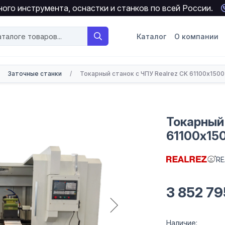
ого инструмента, оснастки и станков по всей России.
Каталог
О компании
Заточные станки
/
Токарный станок с ЧПУ Realrez CK 61100х150
Токарный 
61100х15
RE
3 852 79
Наличие: