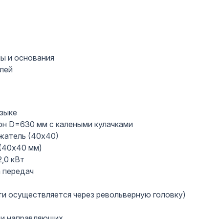
ы и основания
лей
зыке
он D=630 мм с калеными кулачками
жатель (40х40)
(40х40 мм)
,0 кВт
 передач
и осуществляется через револьверную головку)
 и направляющих