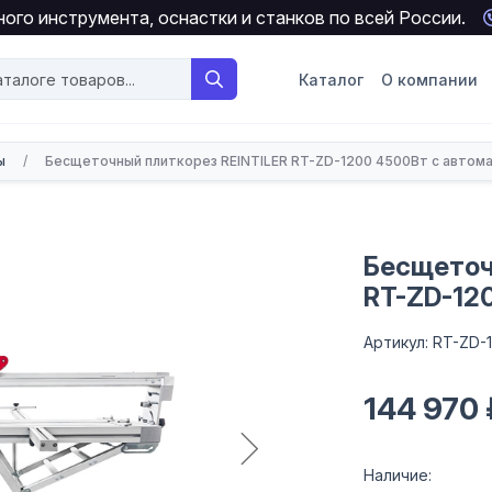
ого инструмента, оснастки и станков по всей России.
Каталог
О компании
ы
/
Бесщеточный плиткорез REINTILER RT-ZD-1200 4500Вт с автом
Бесщеточ
RT-ZD-12
Артикул: RT-ZD-
144 970 
Наличие: