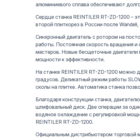
алюминиевого сплава обеспечивают долго
Сердце станка REINTILER RT-ZD-1200 – э
второй плиткорез в России после Wandel
Синхронный двигатель с ротором на пост
работы.
Постоянная скорость вращения и
мастеров. Новые бесщеточные двигатели 
мощности к эффективности.
На станке REINTILER RT-ZD-1200 можно де
градусов. Деликатный режим работы SLO
сколы на плитке. Автоматика станка позво
Благодаря конструкции станка, двигател
шлифовальный диск. Две операции за один
водяное охлаждение с регулировкой мощно
REINTILER RT-ZD-1200.
Официальным дистрибьютером торговой ма