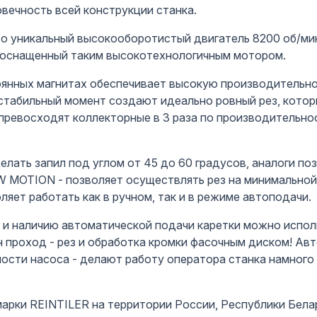
вечность всей конструкции станка.
то уникальный высокооборотистый двигатель 8200 об/м
i, оснащенный таким высокотехнологичным мотором.
оянных магнитах обеспечивает высокую производительно
 стабильный момент создают идеально ровный рез, кото
превосходят коллекторные в 3 раза по производительн
лать запил под углом от 45 до 60 градусов, аналоги по
W MOTION - позволяет осуществлять рез на минимально
ляет работать как в ручном, так и в режиме автоподачи.
ю и наличию автоматической подачи каретки можно испо
 проход - рез и обработка кромки фасочным диском! Авт
сти насоса - делают работу оператора станка намного 
рки REINTILER на территории России, Республики Белар