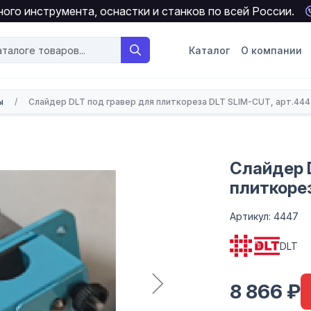
ого инструмента, оснастки и станков по всей России.
Каталог
О компании
ы
/
Слайдер DLT под гравер для плиткореза DLT SLIM-CUT, арт.44
Слайдер 
плиткорез
Артикул: 4447
DLT
8 866 ₽