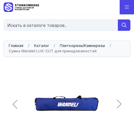
STANKOMARKET
СТАНКИ С ДОСТАВКОЙ
ПО ВСЕЙ РОССИИ
Главная
/
Каталог
/
Плиткорезы/Камнерезы
/
Сумка Wandeli LUX-CUT для принадлежностей