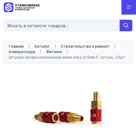
STANKOMARKET
СТАНКИ С ДОСТАВКОЙ
ПО ВСЕЙ РОССИИ
Главная
/
Каталог
/
Строительство и ремонт
/
Компрессоры
/
Фитинги
/
Штуцер профессиональный мама ёлка d.12мм F, латунь, 25шт