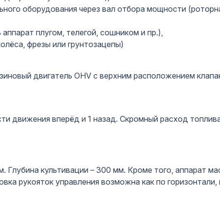
ого оборудования через вал отбора мощности (роторна
аппарат плугом, телегой, сошником и пр.),
олёса, фрезы или грунтозацепы)
зиновый двигатель OHV с верхним расположением клапа
ости движения вперёд и 1 назад. Скромный расход топлив
 Глубина культивации – 300 мм. Кроме того, аппарат мас
вка рукояток управления возможна как по горизонтали, н