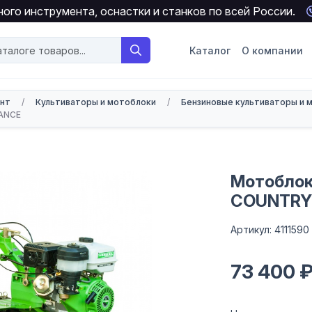
ого инструмента, оснастки и станков по всей России.
Каталог
О компании
онт
/
Культиваторы и мотоблоки
/
Бензиновые культиваторы и 
VANCE
Мотоблок
COUNTRY
Артикул: 4111590
73 400 