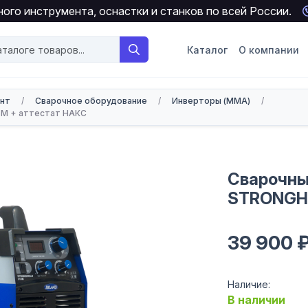
ого инструмента, оснастки и станков по всей России.
Каталог
О компании
онт
/
Сварочное оборудование
/
Инверторы (MMA)
/
5M + аттестат НАКС
Сварочны
STRONGHO
39 900 
Наличие:
В наличии