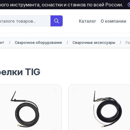
ого инструмента, оснастки и станков по всей России.
Каталог
О компании
онт
/
Сварочное оборудование
/
Сварочные аксессуары
/
Го
релки TIG