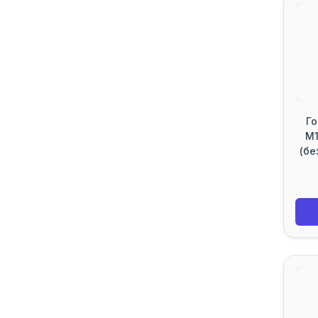
Го
M1
(бе