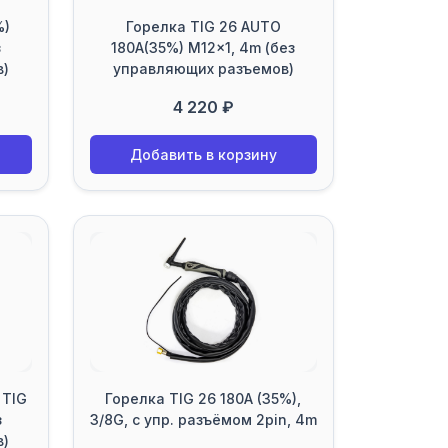
%)
Горелка TIG 26 AUTO
з
180A(35%) M12x1, 4m (без
в)
управляющих разъемов)
4 220 ₽
Добавить в корзину
 TIG
Горелка TIG 26 180A (35%),
з
3/8G, с упр. разъёмом 2pin, 4m
в)