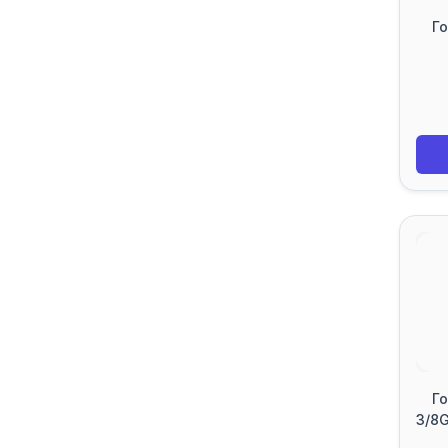
Го
Го
3/8G