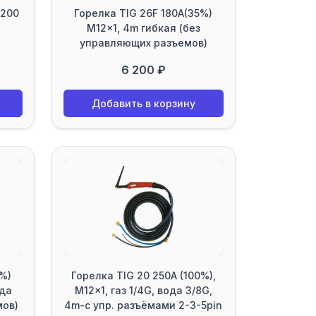
 200
Горелка TIG 26F 180A(35%)
M12x1, 4m гибкая (без
управляющих разъемов)
6 200 ₽
Добавить в корзину
0%)
Горелка TIG 20 250A (100%),
ода
M12x1, газ 1/4G, вода 3/8G,
мов)
4m-с упр. разъёмами 2-3-5pin