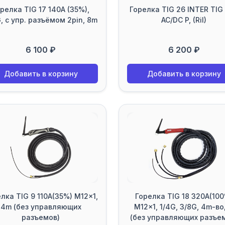
релка TIG 17 140A (35%),
Горелка TIG 26 INTER TIG
, с упр. разъёмом 2pin, 8m
AC/DC P, (Ril)
6 100 ₽
6 200 ₽
Добавить в корзину
Добавить в корзину
лка TIG 9 110A(35%) M12x1,
Горелка TIG 18 320A(10
4m (без управляющих
M12x1, 1/4G, 3/8G, 4m-в
разъемов)
(без управляющих разъе