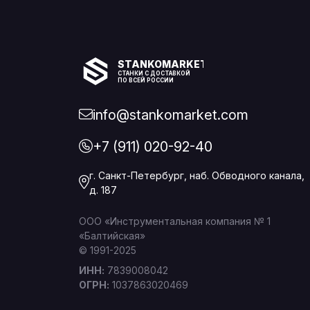
STANKOMARKET
СТАНКИ С ДОСТАВКОЙ
ПО ВСЕЙ РОССИИ
info@stankomarket.com
+7 (911) 020-92-40
г. Санкт-Петербург, наб. Обводного канала,
д. 187
ООО «Инструментальная компания № 1
«Балтийская»
© 1991-2025
ИНН:
7839008042
ОГРН:
1037863020469